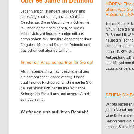
Über 55 Jahre in Detmold
HÖREN:
Eine 
allem, was Sie li
Jeder Mensch ist anders, jedes Ohr und 
ReSound LiNX
jedes Auge hat seine ganz persönliche 
Geschichte. Diese Geschichte möchten wir 
Testen Sie jetzt 
mit Ihnen gemeinsam gehen, so wie es 
für 14 Tage die 
schon viele zufriedene Kunden mit uns 
ReSound LiNX²™ 
getan haben. Wir sind Ihre Ansprechpartner 
neuesten Technolo
für gutes Hören und Sehen in Detmold und 
Hörgefühl. Auch t
das schon seit über 55 Jahren.
neue LiNX²™-Seri
Ankopplung z.B. a
Immer ein Ansprechpartner für Sie da!
die Hörsysteme di
Lautstärke veränd
Als Inhabergeführte Fachgeschäfte ist uns 
ein persönlicher Service wichtig. Unser 
qualifiziertes Fachpersonal ist immer für Sie 
da und nimmt sich Zeit für Ihre Wünsche. 
Solange bis Sie mit uns und unserer Arbeit 
SEHEN:
 Die B
zufrieden sind.
Wir präsentieren
jeden Monat neu: 
Wir freuen uns auf Ihren Besuch! 
Eine Brille in de
Saison oder ein Kl
Lassen Sie sich 